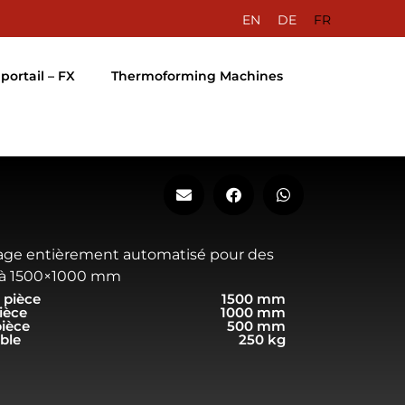
EN
DE
FR
portail – FX
Thermoforming Machines
ge entièrement automatisé pour des
qu’à 1500×1000 mm
 pièce
1500 mm
ièce
1000 mm
pièce
500 mm
ble
250 kg